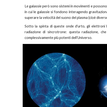
Le galassie però sono sistemi in movimenti e possono "
in cui le galassie si fondono interagendo gravitaz
superare la
velocità del suono del plasma (cioè divers
Sotto la spinta
di queste onde d'urto
, gli elettron
radiazione di sincrotrone: q
u
esta radiazione, c
complessivamente più potenti dell’Universo.