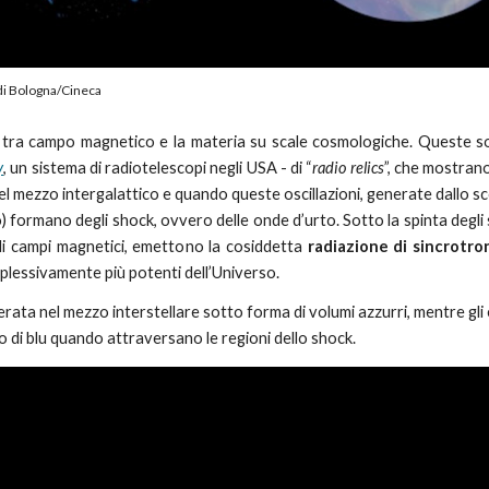
di Bologna/Cineca
 tra campo magnetico e la materia su scale cosmologiche.
Queste
so
y
, un sistema di radiotelescopi negli USA - di “
radio relics
”, che mostran
nel mezzo intergalattico e quando
queste oscillazioni,
generate dallo sc
o) formano degli shock, ovvero delle onde d’urto. Sotto la spinta degli s
a di campi magnetici, emettono la cosiddetta
radiazione di sincrotro
plessivamente più potenti dell’Universo.
ata nel mezzo interstellare sotto forma di volumi azzurri, mentre gli e
o di blu quando attraversano le regioni dello shock.