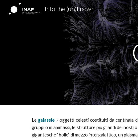
Into the (un)known
Sk
Le
galassie
- oggetti celesti costituiti da centinaia di
gruppi o in ammassi,
le strutture più gr
andi
del
nostr
gigantesche “bolle” di mezzo inter
galattico, un
plasma 