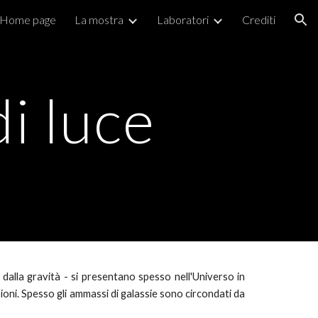
Home page
La mostra
Laboratori
Crediti
ion
i luce
eme dalla gravità - si presentano spesso nell'Universo in
sioni
.
Spesso gli ammassi di galassie sono circondati da