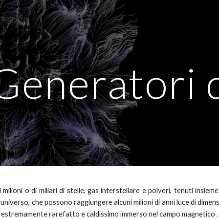
ip to main content
Skip to navigat
Generatori d
 milioni o di miliari di stelle, gas interstellare e polveri, tenuti insi
o
universo,
che possono raggiungere
alcuni milioni di anni luce di dimen
estremamente rarefatto e caldissimo immerso nel campo magnetico
.