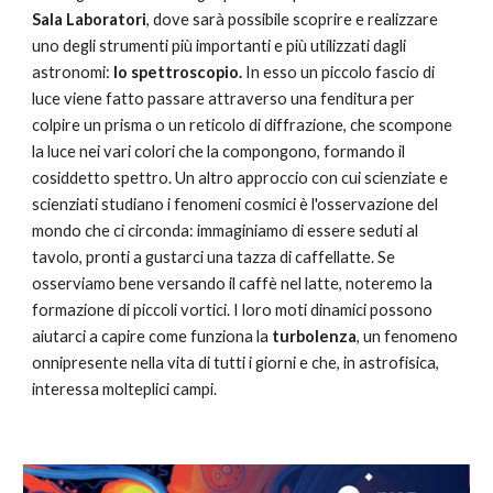
Sala Laboratori
, dove sarà possibile scoprire e realizzare 
uno degli strumenti più importanti e più utilizzati dagli 
astronomi: 
lo spettroscopio. 
I
n esso un piccolo fascio di 
luce viene fatto passare attraverso una fenditura per 
colpire un prisma o un reticolo di diffrazione, che scompone 
la luce nei vari colori che la compongono, formando il 
cosiddetto spettro. Un altro approccio con cui scienziate e 
scienziati studiano i fenomeni cosmici è l'osservazione del 
mondo che ci circonda: immaginiamo di essere seduti al 
tavolo, pronti a gustarci una tazza di caffellatte. Se 
osserviamo bene versando il caffè nel latte, noteremo la 
formazione di piccoli vortici. I loro moti dinamici possono 
aiutarci a capire come funziona la 
turbolenza
, un fenomeno 
onnipresente nella vita di tutti i giorni e che, in astrofisica, 
interessa 
molteplici campi. 